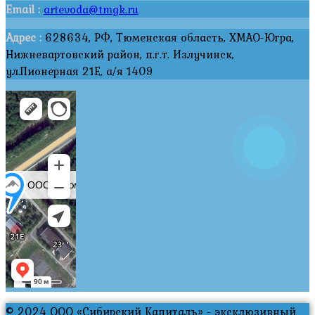
Email :
artevoda@tmgk.ru
Адрес :
628634, РФ, Тюменская область, ХМАО-Югра,
Нижневартовский район, п.г.т. Излучинск,
ул.Пионерная 21Е, а/я 1409
© 2024 ООО «Сибирский Капиталъ» - эксклюзивный