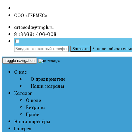
ООО «ГЕРМЕС»
artevoda@tmgk.ru
8 (3466) 406-008
Заказать
* поле обязатель
Toggle navigation
О нас
О предприятии
Наши награды
Каталог
О воде
Витрина
Прайс
Наши партнёры
Галерея