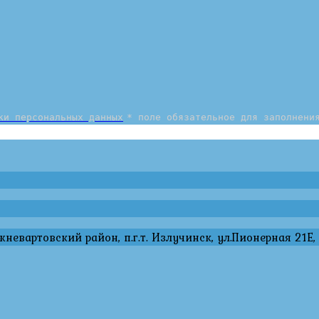
ки персональных данных
* поле обязательное для заполнени
евартовский район, п.г.т. Излучинск, ул.Пионерная 21Е,