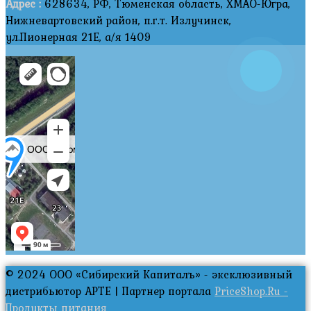
Адрес :
628634, РФ, Тюменская область, ХМАО-Югра,
Нижневартовский район, п.г.т. Излучинск,
ул.Пионерная 21Е, а/я 1409
© 2024 ООО «Сибирский Капиталъ» - эксклюзивный
дистрибьютор АРТЕ | Партнер портала
PriceShop.Ru -
Продукты питания